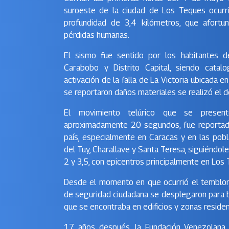
suroeste de la ciudad de Los Teques ocurr
profundidad de 3,4 kilómetros, que afort
pérdidas humanas.
El sismo fue sentido por los habitantes d
Carabobo y Distrito Capital, siendo catal
activación de la falla de La Victoria ubicada 
se reportaron daños materiales se realizó el d
El movimiento telúrico que se prese
aproximadamente 20 segundos, fue reportad
país, especialmente en Caracas y en las pob
del Tuy, Charallave y Santa Teresa, siguiéndol
2 y 3,5, con epicentros principalmente en Los
Desde el momento en que ocurrió el temblor
de seguridad ciudadana se desplegaron para br
que se encontraba en edificios y zonas residenc
17 años después, la Fundación Venezolana d