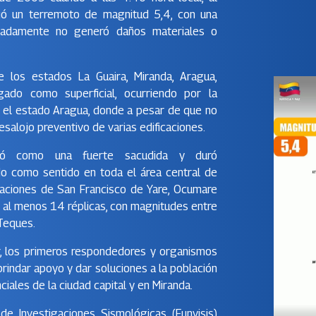
ió un terremoto de magnitud 5,4, con una
unadamente no generó daños materiales o
e los estados La Guaira, Miranda, Aragua,
ogado como superficial, ocurriendo por la
en el estado Aragua, donde a pesar de que no
esalojo preventivo de varias edificaciones.
ntó como una fuerte sacudida y duró
o como sentido en toda el área central de
laciones de San Francisco de Yare, Ocumare
e al menos 14 réplicas, con magnitudes entre
 Teques.
, los primeros respondedores y organismos
indar apoyo y dar soluciones a la población
iales de la ciudad capital y en Miranda.
e Investigaciones Sismológicas (Funvisis)